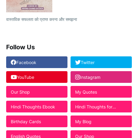
वास्तविक सफलता को प्राप्त करना और समझना
Follow Us
Facebook
Twitter
YouTube
Instagram
Our Shop
My Quotes
Hindi Thoughts Ebook
Hindi Thoughts for
Students
Birthday Cards
My Blog
English Quotes
Our Shop