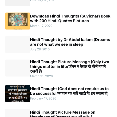
Download Hindi Thoughts (Suvichar) Book
with 200 Hindi Quotes Pictures
March 17, 2022
Hindi Thought by Dr Abdul kalam (Dreams
are not what we see in sleep
July 28, 2015
Hindi Thought Picture Message (Only two
things matter in life/जीवन में केवल दो चीज़ें मायने
रखती हैं)
March 31, 2026
Hindi Thought (God does not require us to
be successful/भगवान यह नहीं चाहते कि हम सफल हों)
February 17, 2026
Hindi Thought Picture Message on
Happiness of Present आज की खुशियों